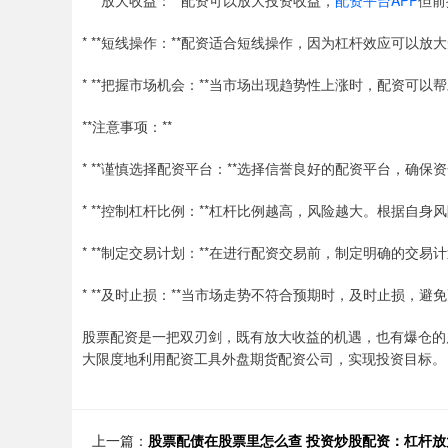
* **放大收益：**配资可以放大投资收益，
配资平台APP
但前
* **短线操作：**配资适合短线操作，因为杠杆效应可以
* **把握市场机会：**当市场出现趋势性上涨时，配资可
**注意事项：**
* **谨慎选择配资平台：**选择信誉良好的配资平台，确保
* **控制杠杆比例：**杠杆比例越高，风险越大。根据自
* **制定交易计划：**在进行配资交易前，制定明确的交
* **及时止损：**当市场走势不符合预期时，及时止损，避
股票配资是一把双刃剑，既有放大收益的机遇，也有爆仓的
大限度地利用配资工具外盘期货配资公司，实现投资目标。
上一篇：
股票配债在股票里怎么查 投资炒股配资：杠杆