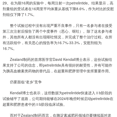
29。在为期16周的实验中，每周注射一次petrelintide。结果显示，高
剂量组的受试者在16周里平均体重从基线下降8.6%，作为对比的安慰
剂组仅下降了1.7%。
整个试验过程中没有出现严重不良事件，只有一名参与者在接受
第三次注射后报告了两个中度事件（恶心、呕吐）。除了这名参与者
外，其他所有人都没有出现呕吐情况，并完成了整个治疗过程。在所
有活跃组中，有关恶心的报告率为16.7%-33.3%，安慰剂组为
16.7%。
Zealand制药的首席医学官David Kendall博士表示，这份试验结
果支持了公司的信念，即petrelintide具有很好的耐受性，并有可能作
为胰高血糖素类药物的替代品，在超重和肥胖管理中发挥重要作用。
仍要面临“老乡”竞争
Kendall博士也表示，这些数据为petrelintide快速进入Ⅱb阶段的
试验铺平了道路，公司期待能够在2024年晚些时候启动petrelintide在
超重和肥胖患者中的Ⅱb阶段临床试验。
而对于Zealand制药而言，在胰淀素减肥药领域仍要继续面对老