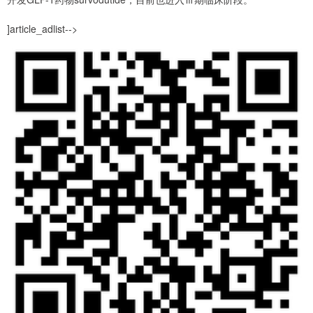
]article_adlist-->