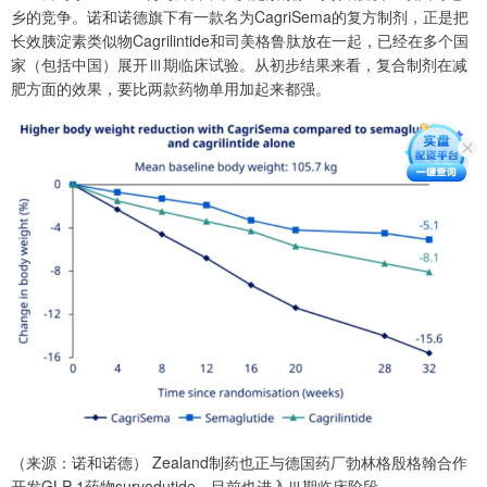
乡的竞争。诺和诺德旗下有一款名为CagriSema的复方制剂，正是把
长效胰淀素类似物Cagrilintide和司美格鲁肽放在一起，已经在多个国
家（包括中国）展开Ⅲ期临床试验。从初步结果来看，复合制剂在减
肥方面的效果，要比两款药物单用加起来都强。
（来源：诺和诺德） Zealand制药也正与德国药厂勃林格殷格翰合作
开发GLP-1药物survodutide，目前也进入Ⅲ期临床阶段。