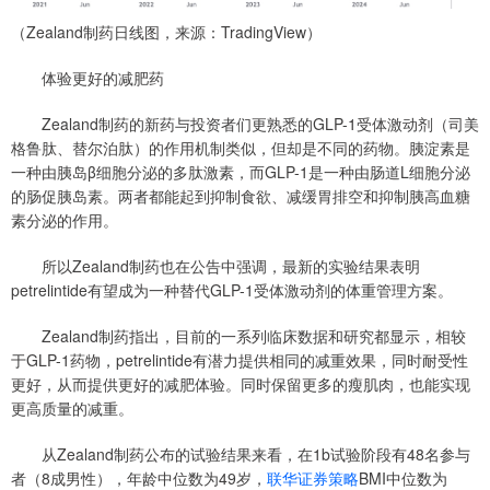
（Zealand制药日线图，来源：TradingView）
体验更好的减肥药
Zealand制药的新药与投资者们更熟悉的GLP-1受体激动剂（司美
格鲁肽、替尔泊肽）的作用机制类似，但却是不同的药物。胰淀素是
一种由胰岛β细胞分泌的多肽激素，而GLP-1是一种由肠道L细胞分泌
的肠促胰岛素。两者都能起到抑制食欲、减缓胃排空和抑制胰高血糖
素分泌的作用。
所以Zealand制药也在公告中强调，最新的实验结果表明
petrelintide有望成为一种替代GLP-1受体激动剂的体重管理方案。
Zealand制药指出，目前的一系列临床数据和研究都显示，相较
于GLP-1药物，petrelintide有潜力提供相同的减重效果，同时耐受性
更好，从而提供更好的减肥体验。同时保留更多的瘦肌肉，也能实现
更高质量的减重。
从Zealand制药公布的试验结果来看，在1b试验阶段有48名参与
者（8成男性），年龄中位数为49岁，
联华证券策略
BMI中位数为